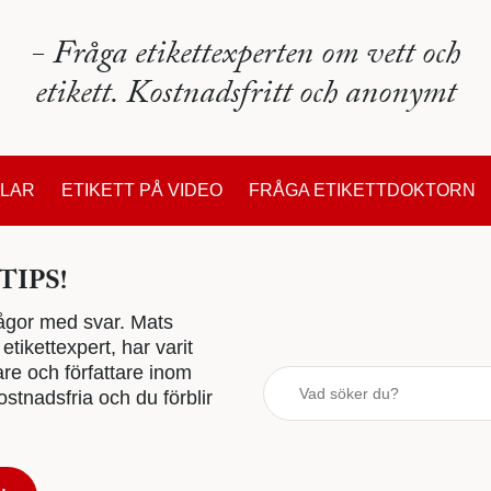
- Fråga etikettexperten om vett och
etikett. Kostnadsfritt och anonymt
KLAR
ETIKETT PÅ VIDEO
FRÅGA ETIKETTDOKTORN
TIPS!
 frågor med svar. Mats
tikettexpert, har varit
are och författare inom
stnadsfria och du förblir