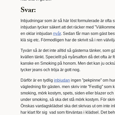
Svar:
Inbjudningar som är så här löst formulerade är ofta 
inbjudan tycker säkert att det räcker med ”
Välkommen 
en oklar inbjudan
nyår
. Sedan får man som gäst best
klä sig etc. Förmodligen har de skrivit så i ren välvilj
Tyvärr så är det inte alltid så gästerna tänker, som 
kvällen tänkt. Speciellt på nyårsafton då det ofta är f
kanske en Smoking på honom. Men det kan ju också v
tycker jeans och tröja är gott nog.
Därför är en tydlig
inbjudan
ingen ”pekpinne” om hur 
vägledning för gästen. men skriv inte ”Festlig” som k
smoking, mörk kostym, spets, siden eller blazer och
under smoking, så ska det stå mörk kostym. För skrivs
Önskas vardagsklädsel ska det skrivas ut om inte i
har klart för sig vad som förväntas i klädsel. Det b