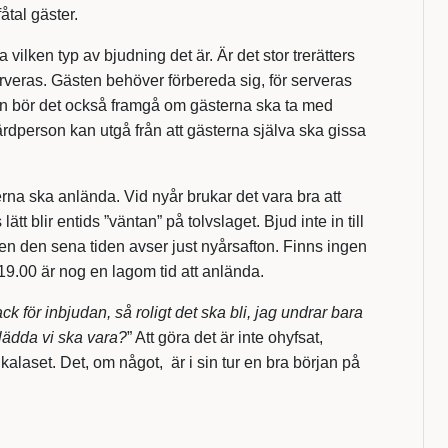
åtal gäster.
 vilken typ av bjudning det är. Är det stor trerätters
rveras. Gästen behöver förbereda sig, för serveras
an bör det också framgå om gästerna ska ta med
värdperson kan utgå från att gästerna själva ska gissa
erna ska anlända. Vid nyår brukar det vara bra att
tt blir entids ”väntan” på tolvslaget. Bjud inte in till
en den sena tiden avser just nyårsafton. Finns ingen
19.00 är nog en lagom tid att anlända.
ack för inbjudan, så roligt det ska bli, jag undrar bara
klädda vi ska vara?
” Att göra det är inte ohyfsat,
kalaset. Det, om något, är i sin tur en bra början på