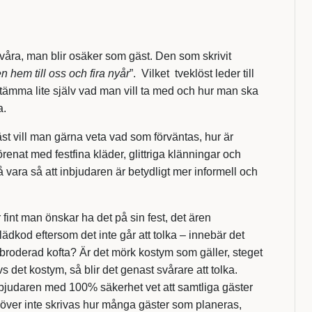
svåra, man blir osäker som gäst. Den som skrivit
hem till oss och fira nyår
”. Vilket tveklöst leder till
ämma lite själv vad man vill ta med och hur man ska
a.
gäst vill man gärna veta vad som förväntas, hur är
örenat med festfina kläder, glittriga klänningar och
ara så att inbjudaren är betydligt mer informell och
fint man önskar ha det på sin fest, det ären
lädkod eftersom det inte går att tolka – innebär det
 broderad kofta? Är det mörk kostym som gäller, steget
 det kostym, så blir det genast svårare att tolka.
nbjudaren med 100% säkerhet vet att samtliga gäster
ehöver inte skrivas hur många gäster som planeras,