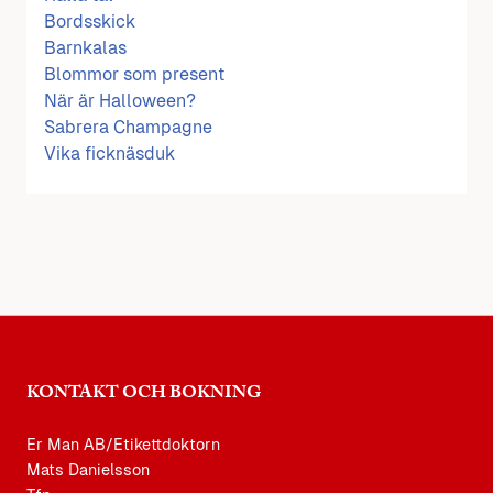
Bordsskick
Barnkalas
Blommor som present
När är Halloween?
Sabrera Champagne
Vika ficknäsduk
KONTAKT OCH BOKNING
Er Man AB/Etikettdoktorn
Mats Danielsson