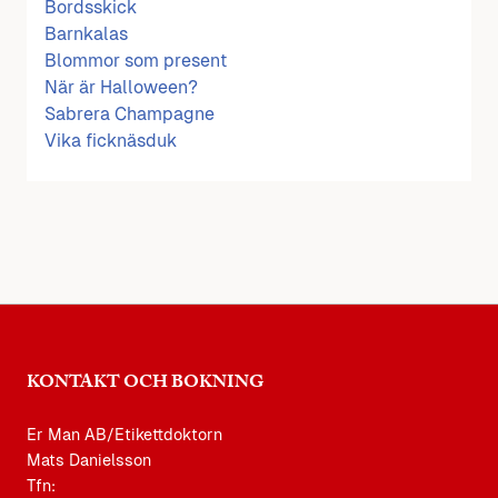
Bordsskick
Barnkalas
Blommor som present
När är Halloween?
Sabrera Champagne
Vika ficknäsduk
KONTAKT OCH BOKNING
Er Man AB/Etikettdoktorn
Mats Danielsson
Tfn: