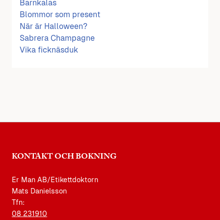
Barnkalas
Blommor som present
När är Halloween?
Sabrera Champagne
Vika ficknäsduk
KONTAKT OCH BOKNING
Er Man AB/Etikettdoktorn
Mats Danielsson
Tfn:
08 231910