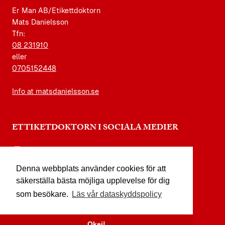
Er Man AB/Etikettdoktorn
Mats Danielsson
Tfn:
08 231910
eller
0705152448
Info at matsdanielsson.se
ETTIKETDOKTORN I SOCIALA MEDIER
instagram.com/etikettdoktorn
Denna webbplats använder cookies för att
facebook.com/etikettdoktorn
säkerställa bästa möjliga upplevelse för dig
youtube.com/etikettdoktorn
som besökare.
Läs vår dataskyddspolicy
x.com/etikettdoktorn
Okej!