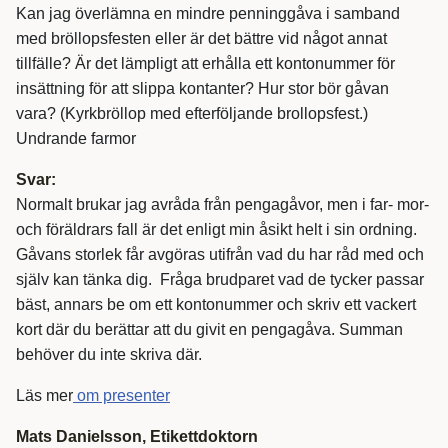
Kan jag överlämna en mindre penninggåva i samband
med bröllopsfesten eller är det bättre vid något annat
tillfälle? Är det lämpligt att erhålla ett kontonummer för
insättning för att slippa kontanter? Hur stor bör gåvan
vara? (Kyrkbröllop med efterföljande brollopsfest.)
Undrande farmor
Svar:
Normalt brukar jag avråda från pengagåvor, men i far- mor-
och föräldrars fall är det enligt min åsikt helt i sin ordning.
Gåvans storlek får avgöras utifrån vad du har råd med och
själv kan tänka dig. Fråga brudparet vad de tycker passar
bäst, annars be om ett kontonummer och skriv ett vackert
kort där du berättar att du givit en pengagåva. Summan
behöver du inte skriva där.
Läs mer
om presenter
Mats Danielsson, Etikettdoktorn