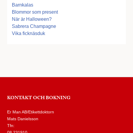
Barnkalas
Blommor som present
När är Halloween?
Sabrera Champagne
Vika ficknäsduk
KONTAKT OCH BOKNING
Er Man AB/Etikettdoktorn
Mats Danielsson
Tfn:
08 231910