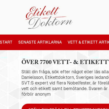
START
SENASTE ARTIKLARNA
VETT & ETIKETT ART
ÖVER 7700 VETT- & ETIKETT
Ställ din fråga, sök efter något eller läs al
Danielsson, Etikettdoktorn, Sveriges ledande
SVT:S expert vid flera Nobelfester, är förel
vett och etikett samt bemötande. Svaren är
förblir anonym