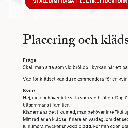
STÄLL DIN FRÅGA TILL ETIKETTDOKTORN
Placering och kläds
Fråga:
Skall man sitta som vid bröllop i kyrkan när ett b
Vad för klädsel kan du rekommendera för en kvin
Svar:
Nej, man behöver inte sitta som vid bröllop. Dop är
tillsammans i familjen.
Kläderna är det lika med, man behöver inte ”klä up
Mitt råd är en klädsel finare än vardag, om det s
ju numera mycket snygga plagg. För min egen del s