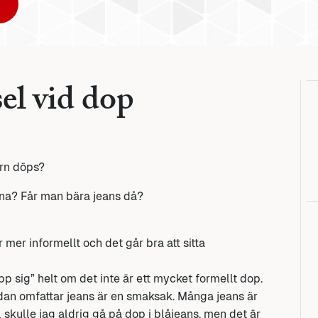
el vid dop
arn döps?
na? Får man bära jeans då?
 mer informellt och det går bra att sitta
p sig” helt om det inte är ett mycket formellt dop.
edan omfattar jeans är en smaksak. Många jeans är
kulle jag aldrig gå på dop i blåjeans, men det är