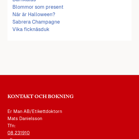
Blommor som present
När är Halloween?
Sabrera Champagne
Vika ficknäsduk
KONTAKT OCH BOKNING
Er Man AB/Etikettdoktorn
Mats Danielsson
Tfn:
08 231910