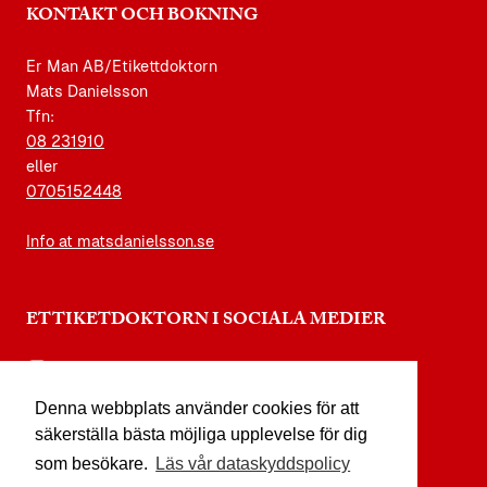
KONTAKT OCH BOKNING
Er Man AB/Etikettdoktorn
Mats Danielsson
Tfn:
08 231910
eller
0705152448
Info at matsdanielsson.se
ETTIKETDOKTORN I SOCIALA MEDIER
instagram.com/etikettdoktorn
Denna webbplats använder cookies för att
facebook.com/etikettdoktorn
säkerställa bästa möjliga upplevelse för dig
youtube.com/etikettdoktorn
som besökare.
Läs vår dataskyddspolicy
x.com/etikettdoktorn