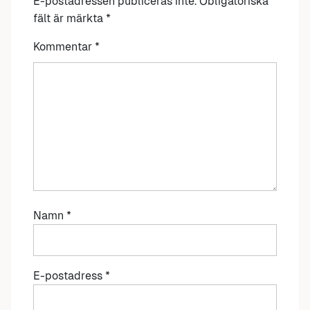
E-postadressen publiceras inte.
Obligatoriska
fält är märkta
*
Kommentar
*
Namn
*
E-postadress
*