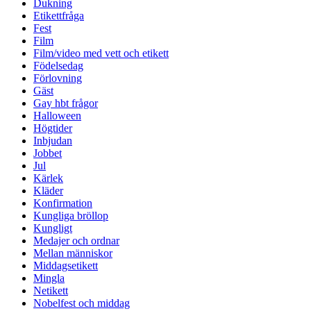
Dukning
Etikettfråga
Fest
Film
Film/video med vett och etikett
Födelsedag
Förlovning
Gäst
Gay hbt frågor
Halloween
Högtider
Inbjudan
Jobbet
Jul
Kärlek
Kläder
Konfirmation
Kungliga bröllop
Kungligt
Medajer och ordnar
Mellan människor
Middagsetikett
Mingla
Netikett
Nobelfest och middag