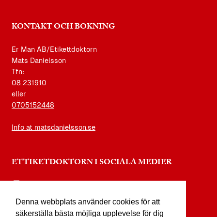
KONTAKT OCH BOKNING
Er Man AB/Etikettdoktorn
Mats Danielsson
Tfn:
08 231910
eller
0705152448
Info at matsdanielsson.se
ETTIKETDOKTORN I SOCIALA MEDIER
instagram.com/etikettdoktorn
Denna webbplats använder cookies för att
facebook.com/etikettdoktorn
säkerställa bästa möjliga upplevelse för dig