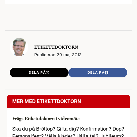
ETIKETTDOKTORN
Publicerad
29 maj 2012
DELA PÅ
DELA PÅ
MER MED ETIKETTDOKTORN
Fråga Etikettdoktorn i videomöte
Ska du på Bröllop? Gifta dig? Konfirmation? Dop?
Personalfest? Välja kläder? Hålla tal? Jubileum?