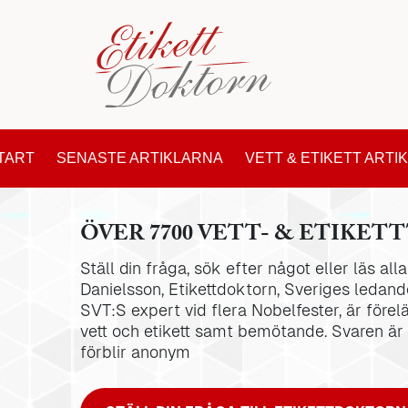
TART
SENASTE ARTIKLARNA
VETT & ETIKETT ARTI
ÖVER 7700 VETT- & ETIKETT
Ställ din fråga, sök efter något eller läs al
Danielsson, Etikettdoktorn, Sveriges ledande
SVT:S expert vid flera Nobelfester, är förel
vett och etikett samt bemötande. Svaren är
förblir anonym