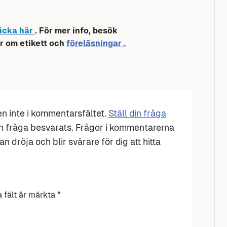
icka här
. För mer info, besök
r om etikett och
föreläsningar .
den inte i kommentarsfältet.
Ställ din fråga
n fråga besvarats. Frågor i kommentarerna
n dröja och blir svårare för dig att hitta
a fält är märkta
*