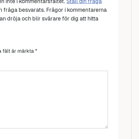
den inte i kommentarsfältet.
Ställ din fråga
n fråga besvarats. Frågor i kommentarerna
n dröja och blir svårare för dig att hitta
a fält är märkta
*