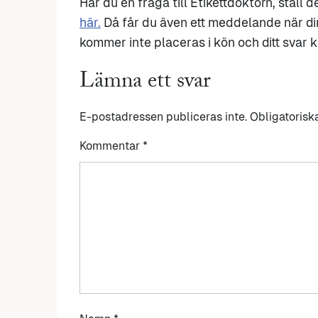
Har du en fråga till Etikettdoktorn, ställ 
här.
Då får du även ett meddelande när di
kommer inte placeras i kön och ditt svar ka
Lämna ett svar
E-postadressen publiceras inte.
Obligatorisk
Kommentar
*