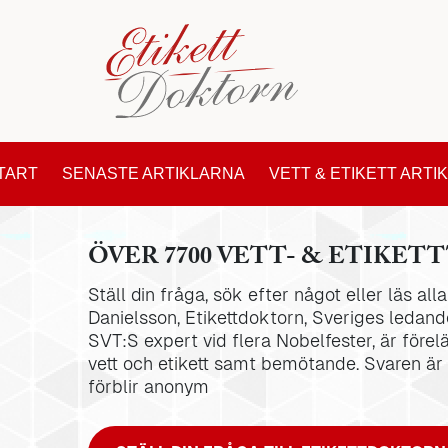
TART
SENASTE ARTIKLARNA
VETT & ETIKETT ARTI
ÖVER 7700 VETT- & ETIKETT
Ställ din fråga, sök efter något eller läs al
Danielsson, Etikettdoktorn, Sveriges ledande
SVT:S expert vid flera Nobelfester, är förel
vett och etikett samt bemötande. Svaren är
förblir anonym