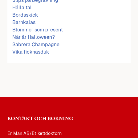
Slips på begravning
Hålla tal
Bordsskick
Barnkalas
Blommor som present
När är Halloween?
Sabrera Champagne
Vika ficknäsduk
KONTAKT OCH BOKNING
Er Man AB/Etikettdoktorn