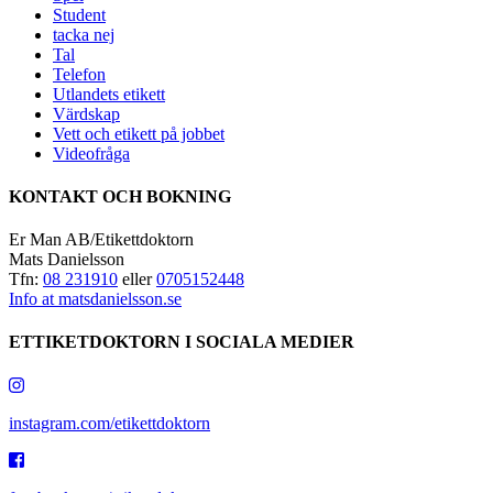
Student
tacka nej
Tal
Telefon
Utlandets etikett
Värdskap
Vett och etikett på jobbet
Videofråga
KONTAKT OCH BOKNING
Er Man AB/Etikettdoktorn
Mats Danielsson
Tfn:
08 231910
eller
0705152448
Info at matsdanielsson.se
ETTIKETDOKTORN I SOCIALA MEDIER
instagram.com/etikettdoktorn