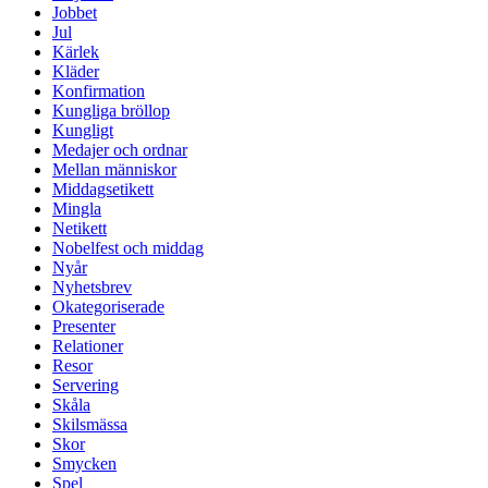
Jobbet
Jul
Kärlek
Kläder
Konfirmation
Kungliga bröllop
Kungligt
Medajer och ordnar
Mellan människor
Middagsetikett
Mingla
Netikett
Nobelfest och middag
Nyår
Nyhetsbrev
Okategoriserade
Presenter
Relationer
Resor
Servering
Skåla
Skilsmässa
Skor
Smycken
Spel