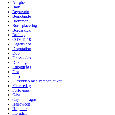
Artighet
Barn
Begravning
Bemötande
Blommor
Bordsplacering
Bordsskick
Bröllop
COVID-19
Dagens tips
Disputation
Dop
Dresscodes
Dukning
Etikettfråga
Fest
Film
Film/video med vett och etikett
Födelsedag
Förlovning
Gäst
Gay hbt frågor
Halloween
Högtider
Inbjudan