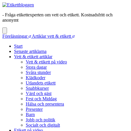
- Fråga etikettexperten om vett och etikett. Kostnadsfritt och
anonymt
Föreläsningar
Artiklar vett & etikett
Start
Senaste artiklarna
Vett & etikett artiklar
Vett & etikett på video
Stora dagar
Svåra stunder
Klädkoder
Utlandets etikett
Snabbkurser
Värd och gäst
Fest och Middag
Hälsa och presentera
Presenter
Barn
Jobb och politik
Socialt och digitalt
Etikett på video