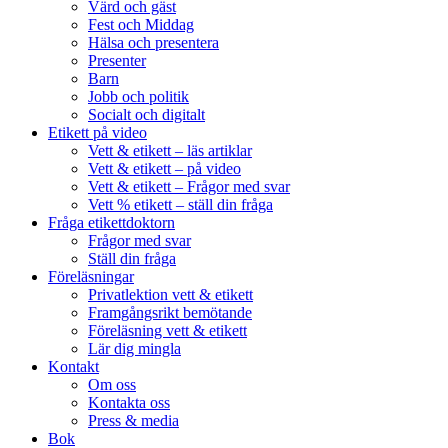
Värd och gäst
Fest och Middag
Hälsa och presentera
Presenter
Barn
Jobb och politik
Socialt och digitalt
Etikett på video
Vett & etikett – läs artiklar
Vett & etikett – på video
Vett & etikett – Frågor med svar
Vett % etikett – ställ din fråga
Fråga etikettdoktorn
Frågor med svar
Ställ din fråga
Föreläsningar
Privatlektion vett & etikett
Framgångsrikt bemötande
Föreläsning vett & etikett
Lär dig mingla
Kontakt
Om oss
Kontakta oss
Press & media
Bok