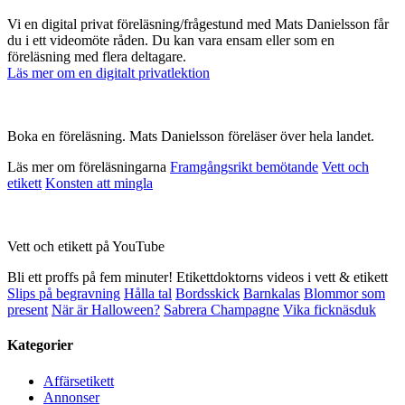
Vi en digital privat föreläsning/frågestund med Mats Danielsson får
du i ett videomöte råden. Du kan vara ensam eller som en
föreläsning med flera deltagare.
Läs mer om en digitalt privatlektion
Boka en föreläsning. Mats Danielsson föreläser över hela landet.
Läs mer om föreläsningarna
Framgångsrikt bemötande
Vett och
etikett
Konsten att mingla
Vett och etikett på YouTube
Bli ett proffs på fem minuter! Etikettdoktorns videos i vett & etikett
Slips på begravning
Hålla tal
Bordsskick
Barnkalas
Blommor som
present
När är Halloween?
Sabrera Champagne
Vika ficknäsduk
Kategorier
Affärsetikett
Annonser