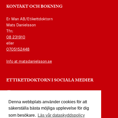
KONTAKT OCH BOKNING
Er Man AB/Etikettdoktorn
Mats Danielsson
Tfn:
08 231910
eller
0705152448
Info at matsdanielsson.se
ETTIKETDOKTORN I SOCIALA MEDIER
instagram.com/etikettdoktorn
Denna webbplats använder cookies för att
facebook.com/etikettdoktorn
säkerställa bästa möjliga upplevelse för dig
youtube.com/etikettdoktorn
som besökare.
Läs vår dataskyddspolicy