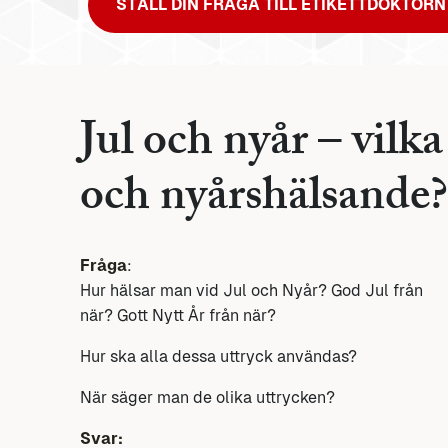
STÄLL DIN FRÅGA TILL ETIKETTDOKTORN
Jul och nyår – vilka 
och nyårshälsande?
Fråga
:
Hur hälsar man vid Jul och Nyår? God Jul från
när? Gott Nytt År från när?
Hur ska alla dessa uttryck användas?
När säger man de olika uttrycken?
Svar: