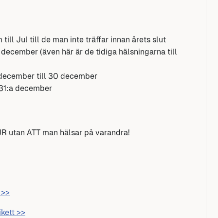
ill Jul till de man inte träffar innan årets slut
 december (även här är de tidiga hälsningarna till
5 december till 30 december
n 31:a december
 HUR utan ATT man hälsar på varandra!
 >>
ikett >>