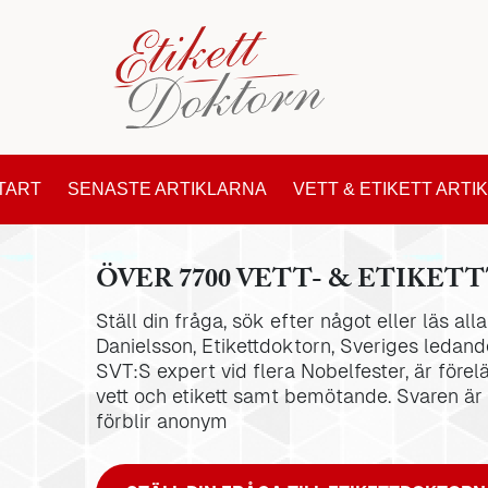
TART
SENASTE ARTIKLARNA
VETT & ETIKETT ARTI
ÖVER 7700 VETT- & ETIKETT
Ställ din fråga, sök efter något eller läs al
Danielsson, Etikettdoktorn, Sveriges ledande
SVT:S expert vid flera Nobelfester, är förel
vett och etikett samt bemötande. Svaren är
förblir anonym