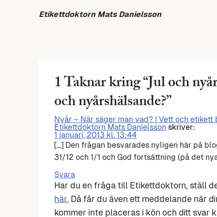
Etikettdoktorn Mats Danielsson
1 Taknar kring “
Jul och nyår
och nyårshälsande?
”
Nyår – När säger man vad? | Vett och etikett b
Etikettdoktorn Mats Danielsson
skriver:
1 januari, 2013 kl. 13:44
[…] Den frågan besvarades nyligen här på blo
31/12 och 1/1 och God fortsättning (på det nya
Svara
Har du en fråga till Etikettdoktorn, ställ 
här.
Då får du även ett meddelande när di
kommer inte placeras i kön och ditt svar ka