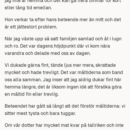
jag inte är hemma och det kan gå flera timmar för kort
eller lång tid emellan.
Hon verkar ta efter hans beteende mer än mitt och det
är ett jättestort problem.
När jag växte upp så satt familjen samlad och åt i lugn
och ro. Det var dagens höjdpunkt där vi kom nära
varandra och delade med oss av dagen.
Vi dukade gärna fint, tände ljus mer mera, skrattade
mycket och hade trevligt. Det var måltiderna som band
oss alla samman. Jag inser att jag aldrig dukar fint här
hemma längre, det är liksom ingen idé att försöka göra
en måltid fin eller trevlig.
Beteendet har gått så långt att det förstör måltiderna: vi
sitter mest tysta och bara tuggar.
Om vår dotter har mycket mat kvar på tallriken och inte