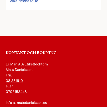
Vika ficknäsduk
KONTAKT OCH BOKNING
Er Man AB/Etikettdoktorn
Mats Danielsson
Tfn:
08 231910
eller
0705152448
Info at matsdanielsson.se