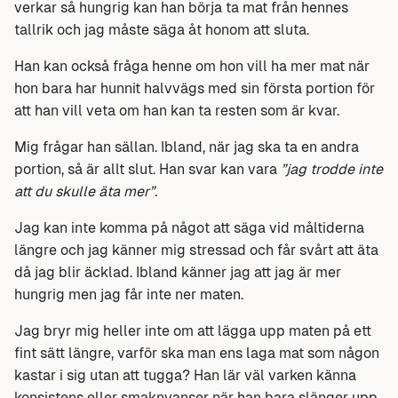
verkar så hungrig kan han börja ta mat från hennes
tallrik och jag måste säga åt honom att sluta.
Han kan också fråga henne om hon vill ha mer mat när
hon bara har hunnit halvvägs med sin första portion för
att han vill veta om han kan ta resten som är kvar.
Mig frågar han sällan. Ibland, när jag ska ta en andra
portion, så är allt slut. Han svar kan vara
”jag trodde inte
att du skulle äta mer”.
Jag kan inte komma på något att säga vid måltiderna
längre och jag känner mig stressad och får svårt att äta
då jag blir äcklad. Ibland känner jag att jag är mer
hungrig men jag får inte ner maten.
Jag bryr mig heller inte om att lägga upp maten på ett
fint sätt längre, varför ska man ens laga mat som någon
kastar i sig utan att tugga? Han lär väl varken känna
konsistens eller smaknyanser när han bara slänger upp