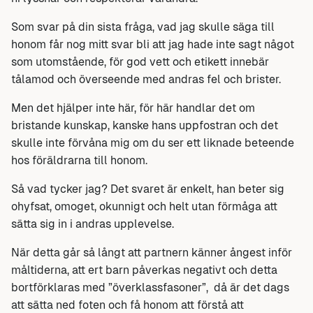
Som svar på din sista fråga, vad jag skulle säga till
honom får nog mitt svar bli att jag hade inte sagt något
som utomstående, för god vett och etikett innebär
tålamod och överseende med andras fel och brister.
Men det hjälper inte här, för här handlar det om
bristande kunskap, kanske hans uppfostran och det
skulle inte förvåna mig om du ser ett liknade beteende
hos föräldrarna till honom.
Så vad tycker jag? Det svaret är enkelt, han beter sig
ohyfsat, omoget, okunnigt och helt utan förmåga att
sätta sig in i andras upplevelse.
När detta går så långt att partnern känner ångest inför
måltiderna, att ert barn påverkas negativt och detta
bortförklaras med ”överklassfasoner”, då är det dags
att sätta ned foten och få honom att förstå att