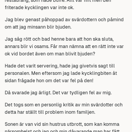
restaurang, som hade buffé. Allt var fint men den
friterade kycklingen var inte ok.
Jag blev genast påhoppad av svärdottern och påmind
om att jag minsann blir bjuden.
Jag såg rött och bad henne bara att hon ska sluta,
annars blir vi osams. Får man nämna att en rätt inte var
ok vid bordet även om man blivit bjuden?
Hade det varit servering, hade jag givetvis sagt till
personalen. Men eftersom jag lade kycklingbiten åt
sidan frågade hon om det var fel på den!
Då svarade jag ärligt. Det var tydligen fel av mig.
Det togs som en personlig kritik av min svärdotter och
detta har ställt till problem inom familjen.
Sonen är van vid sin hustrus utbrott, som kan komma
närsomhelst och jag och min dåvarande man har fått