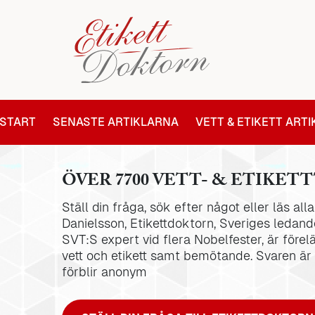
START
SENASTE ARTIKLARNA
VETT & ETIKETT ART
ÖVER 7700 VETT- & ETIKETT
Ställ din fråga, sök efter något eller läs al
Danielsson, Etikettdoktorn, Sveriges ledande
SVT:S expert vid flera Nobelfester, är förel
vett och etikett samt bemötande. Svaren är
förblir anonym