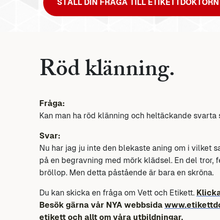
STÄLL DIN FRÅGA TILL ETIKETTDOKTORN
Röd klänning.
Fråga:
Kan man ha röd klänning och heltäckande svarta
Svar:
Nu har jag ju inte den blekaste aning om i vilket
på en begravning med mörk klädsel. En del tror, fe
bröllop. Men detta påstående är bara en skröna.
Du kan skicka en fråga om Vett och Etikett.
Klick
Besök gärna vår NYA webbsida
www.etikettd
etikett och allt om våra utbildningar.