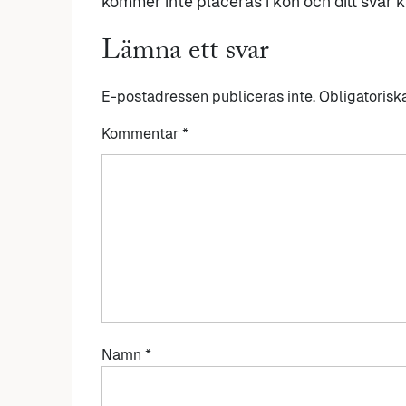
kommer inte placeras i kön och ditt svar ka
Lämna ett svar
E-postadressen publiceras inte.
Obligatorisk
Kommentar
*
Namn
*