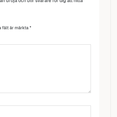
n dröja och blir svårare för dig att hitta
a fält är märkta
*