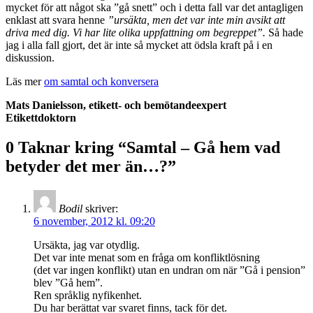
mycket för att något ska ”gå snett” och i detta fall var det antagligen
enklast att svara henne
”ursäkta, men det var inte min avsikt att
driva med dig. Vi har lite olika uppfattning om begreppet”.
Så hade
jag i alla fall gjort, det är inte så mycket att ödsla kraft på i en
diskussion.
Läs mer
om samtal och konversera
Mats Danielsson, etikett- och bemötandeexpert
Etikettdoktorn
0 Taknar kring “
Samtal – Gå hem vad
betyder det mer än…?
”
Bodil
skriver:
6 november, 2012 kl. 09:20
Ursäkta, jag var otydlig.
Det var inte menat som en fråga om konfliktlösning
(det var ingen konflikt) utan en undran om när ”Gå i pension”
blev ”Gå hem”.
Ren språklig nyfikenhet.
Du har berättat var svaret finns, tack för det.