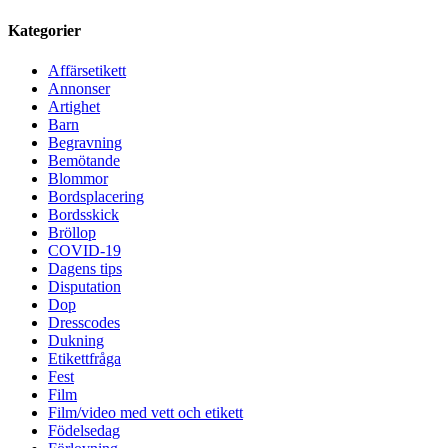
Kategorier
Affärsetikett
Annonser
Artighet
Barn
Begravning
Bemötande
Blommor
Bordsplacering
Bordsskick
Bröllop
COVID-19
Dagens tips
Disputation
Dop
Dresscodes
Dukning
Etikettfråga
Fest
Film
Film/video med vett och etikett
Födelsedag