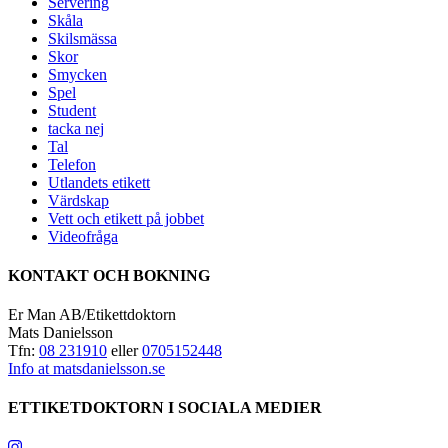
Servering
Skåla
Skilsmässa
Skor
Smycken
Spel
Student
tacka nej
Tal
Telefon
Utlandets etikett
Värdskap
Vett och etikett på jobbet
Videofråga
KONTAKT OCH BOKNING
Er Man AB/Etikettdoktorn
Mats Danielsson
Tfn:
08 231910
eller
0705152448
Info at matsdanielsson.se
ETTIKETDOKTORN I SOCIALA MEDIER