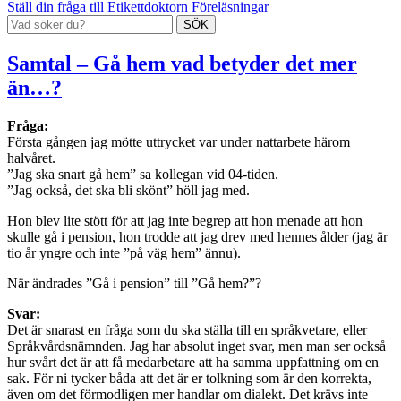
Ställ din fråga till Etikettdoktorn
Föreläsningar
Samtal – Gå hem vad betyder det mer
än…?
Fråga:
Första gången jag mötte uttrycket var under nattarbete härom
halvåret.
”Jag ska snart gå hem” sa kollegan vid 04-tiden.
”Jag också, det ska bli skönt” höll jag med.
Hon blev lite stött för att jag inte begrep att hon menade att hon
skulle gå i pension, hon trodde att jag drev med hennes ålder (jag är
tio år yngre och inte ”på väg hem” ännu).
När ändrades ”Gå i pension” till ”Gå hem?”?
Svar:
Det är snarast en fråga som du ska ställa till en språkvetare, eller
Språkvårdsnämnden. Jag har absolut inget svar, men man ser också
hur svårt det är att få medarbetare att ha samma uppfattning om en
sak. För ni tycker båda att det är er tolkning som är den korrekta,
även om det förmodligen mer handlar om dialekt. Det krävs inte