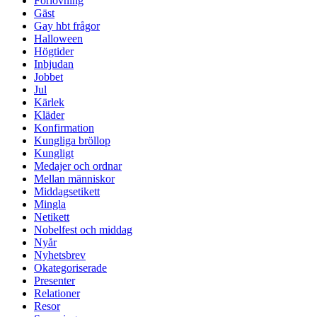
Förlovning
Gäst
Gay hbt frågor
Halloween
Högtider
Inbjudan
Jobbet
Jul
Kärlek
Kläder
Konfirmation
Kungliga bröllop
Kungligt
Medajer och ordnar
Mellan människor
Middagsetikett
Mingla
Netikett
Nobelfest och middag
Nyår
Nyhetsbrev
Okategoriserade
Presenter
Relationer
Resor