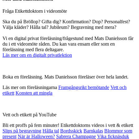
Fråga Etikettdoktorn i videomöte
Ska du på Bröllop? Gifta dig? Konfirmation? Dop? Personalfest?
Välja kläder? Hålla tal? Jubileum? Begravning med mera?
Vi en digital privat föreläsning/frågestund med Mats Danielsson får
du i ett videomöte råden. Du kan vara ensam eller som en
föreläsning med flera deltagare.
Läs mer om en digitalt privatlektion
Boka en föreläsning. Mats Danielsson föreläser över hela landet.
Läs mer om föreläsningarna
Framgångsrikt bemötande
Vett och
etikett
Konsten att mingla
Vett och etikett på YouTube
Bli ett proffs på fem minuter! Etikettdoktorns videos i vett & etikett
Slips på begravning
Hålla tal
Bordsskick
Barnkalas
Blommor som
present
När är Halloween?
Sabrera Champagne
Vika ficknäsduk