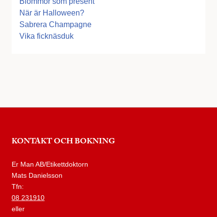
Blommor som present
När är Halloween?
Sabrera Champagne
Vika ficknäsduk
KONTAKT OCH BOKNING
Er Man AB/Etikettdoktorn
Mats Danielsson
Tfn:
08 231910
eller