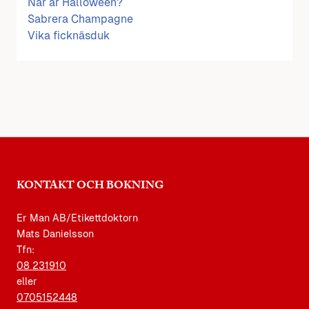
När är Halloween?
Sabrera Champagne
Vika ficknäsduk
KONTAKT OCH BOKNING
Er Man AB/Etikettdoktorn
Mats Danielsson
Tfn:
08 231910
eller
0705152448