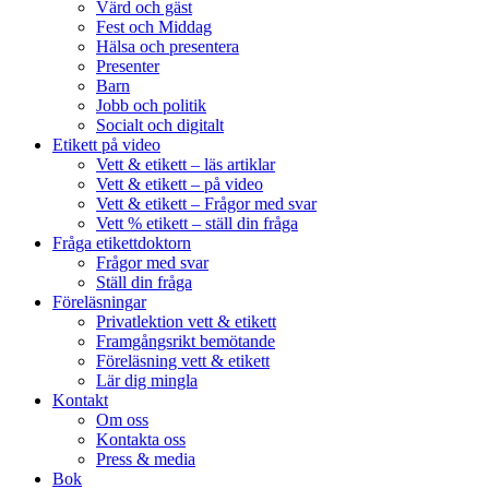
Värd och gäst
Fest och Middag
Hälsa och presentera
Presenter
Barn
Jobb och politik
Socialt och digitalt
Etikett på video
Vett & etikett – läs artiklar
Vett & etikett – på video
Vett & etikett – Frågor med svar
Vett % etikett – ställ din fråga
Fråga etikettdoktorn
Frågor med svar
Ställ din fråga
Föreläsningar
Privatlektion vett & etikett
Framgångsrikt bemötande
Föreläsning vett & etikett
Lär dig mingla
Kontakt
Om oss
Kontakta oss
Press & media
Bok