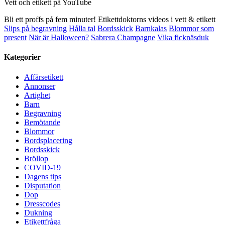
Vett och etikett på YouTube
Bli ett proffs på fem minuter! Etikettdoktorns videos i vett & etikett
Slips på begravning
Hålla tal
Bordsskick
Barnkalas
Blommor som
present
När är Halloween?
Sabrera Champagne
Vika ficknäsduk
Kategorier
Affärsetikett
Annonser
Artighet
Barn
Begravning
Bemötande
Blommor
Bordsplacering
Bordsskick
Bröllop
COVID-19
Dagens tips
Disputation
Dop
Dresscodes
Dukning
Etikettfråga