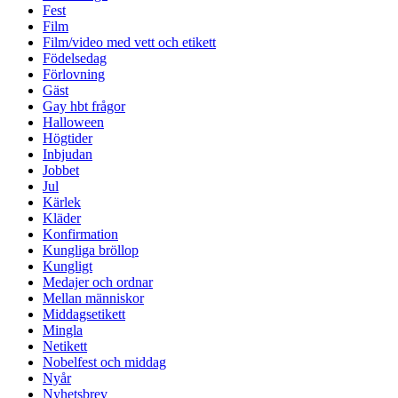
Fest
Film
Film/video med vett och etikett
Födelsedag
Förlovning
Gäst
Gay hbt frågor
Halloween
Högtider
Inbjudan
Jobbet
Jul
Kärlek
Kläder
Konfirmation
Kungliga bröllop
Kungligt
Medajer och ordnar
Mellan människor
Middagsetikett
Mingla
Netikett
Nobelfest och middag
Nyår
Nyhetsbrev