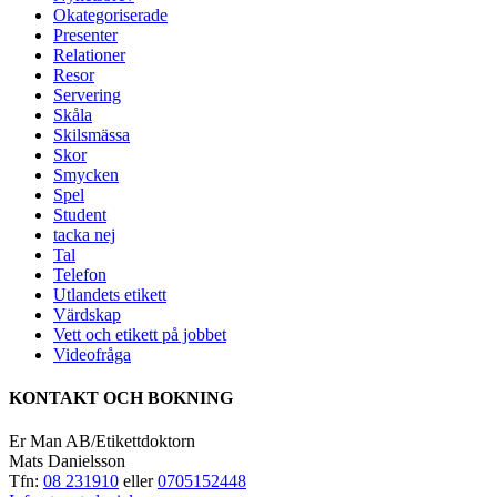
Okategoriserade
Presenter
Relationer
Resor
Servering
Skåla
Skilsmässa
Skor
Smycken
Spel
Student
tacka nej
Tal
Telefon
Utlandets etikett
Värdskap
Vett och etikett på jobbet
Videofråga
KONTAKT OCH BOKNING
Er Man AB/Etikettdoktorn
Mats Danielsson
Tfn:
08 231910
eller
0705152448