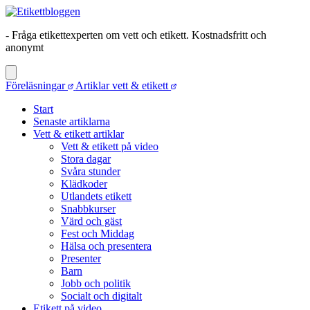
- Fråga etikettexperten om vett och etikett. Kostnadsfritt och
anonymt
Föreläsningar
Artiklar vett & etikett
Start
Senaste artiklarna
Vett & etikett artiklar
Vett & etikett på video
Stora dagar
Svåra stunder
Klädkoder
Utlandets etikett
Snabbkurser
Värd och gäst
Fest och Middag
Hälsa och presentera
Presenter
Barn
Jobb och politik
Socialt och digitalt
Etikett på video