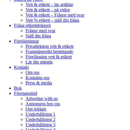
Vett & etikett – läs artiklar
Vett & etikett – på video
Vett & etikett – Frågor med svar
Vett % etikett – ställ din fråga
Fråga etikettdoktorn
Frågor med svar
Ställ din fråga
Föreläsningar
Privatlektion vett & etikett
Framgångsrikt bemötande
Föreläsning vett & etikett
Lär dig mingla
Kontakt
Om oss
Kontakta oss
Press & media
Bok
Företagsstöd
Advertise with us
Annonsera hos oss
Om reklam
Underhållning 1
Underhållning 2
Underhållning 3
Underhållning 4