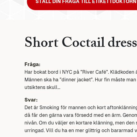
STÄLL DIN FRÅGA TILL ETIKETTDOKTORN
Short Coctail dress
Fråga:
Har bokat bord i NYC på ”River Café”. Klädkoden 
Männen ska ha ”dinner jacket”. Hur fin måste man va
utsiktens skull…
Svar:
Det är Smoking för mannen och kort aftonklänning
då får den gärna vara försedd med en ärm. Genom
nivån. Om du väljer en kortare klänning, men den s
urringad. Vill du ha en mer glittrig och bararmad v