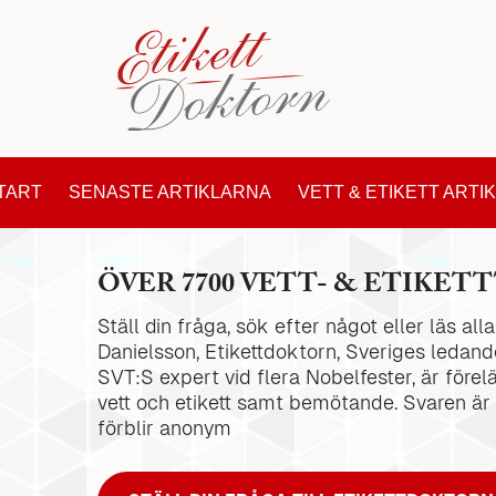
TART
SENASTE ARTIKLARNA
VETT & ETIKETT ARTI
ÖVER 7700 VETT- & ETIKETT
Ställ din fråga, sök efter något eller läs al
Danielsson, Etikettdoktorn, Sveriges ledande
SVT:S expert vid flera Nobelfester, är förel
vett och etikett samt bemötande. Svaren är
förblir anonym