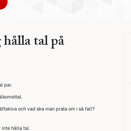
 hålla tal på
l par.
älkomsttal.
räftskiva och vad ska man prata om i så fall?
inte hålla tal.