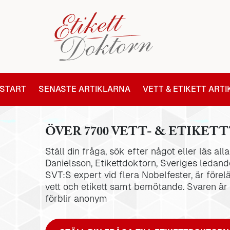
START
SENASTE ARTIKLARNA
VETT & ETIKETT ART
ÖVER 7700 VETT- & ETIKETT
Ställ din fråga, sök efter något eller läs al
Danielsson, Etikettdoktorn, Sveriges ledande
SVT:S expert vid flera Nobelfester, är förel
vett och etikett samt bemötande. Svaren är
förblir anonym