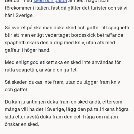
Det där med
sked och pasta
är mest något som
förekommer i Italien, fast då gäller det turister och så vi
här i Sverige.
Så svaret på ska man duka sked och gaffel till spaghetti
blir att man enligt vedertaget bordsskick beträffande
spaghetti skärs den aldrig med kniv, utan äts med
gaffeln i höger hand.
Med enligt god etikett ska en sked inte användas för
rulla spagettin, använd en gaffel.
Så skeden dukas inte fram, utan du lägger fram kniv
och gaffel.
Du kan ju antingen duka fram en sked ändå, eftersom
många vill ha det i Sverige, lägg den på tallrikens högra
sida eller avstå duka fram den och fråga om någon
önskar en sked.