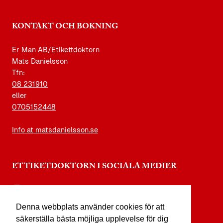
KONTAKT OCH BOKNING
Er Man AB/Etikettdoktorn
Mats Danielsson
Tfn:
08 231910
eller
0705152448
Info at matsdanielsson.se
ETTIKETDOKTORN I SOCIALA MEDIER
instagram.com/etikettdoktorn
Denna webbplats använder cookies för att
facebook.com/etikettdoktorn
säkerställa bästa möjliga upplevelse för dig