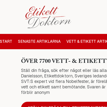
START
SENASTE ARTIKLARNA
VETT & ETIKETT ART
ÖVER 7700 VETT- & ETIKETT
Ställ din fråga, sök efter något eller läs al
Danielsson, Etikettdoktorn, Sveriges ledande
SVT:S expert vid flera Nobelfester, är förel
vett och etikett samt bemötande. Svaren är
förblir anonym