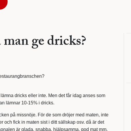
a man ge dricks?
h restaurangbranschen?
lämna dricks eller inte. Men det får idag anses som
an lämnar 10-15% i dricks.
 tecken på missnöje. För de som dröjer med maten, inte
r och fick in maten sist i ditt sällskap osv. då är det
ersonalen är glada, snabba, hjälpsamma, god mat mm.