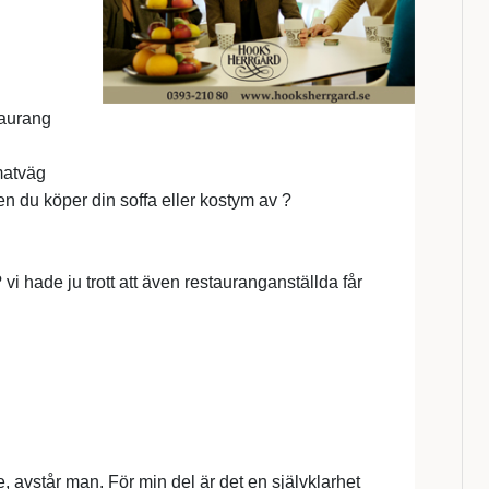
taurang
 matväg
en du köper din soffa eller kostym av ?
? vi hade ju trott att även restauranganställda får
nte, avstår man. För min del är det en självklarhet