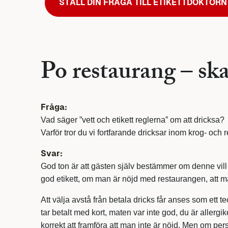
STÄLL DIN FRÅGA TILL ETIKETTDOKTORN
Po restaurang – sk
Fråga:
Vad säger ”vett och etikett reglerna” om att dricksa?
Varför tror du vi fortfarande dricksar inom krog- oc
Svar:
God ton är att gästen själv bestämmer om denne vill 
god etikett, om man är nöjd med restaurangen, att m
Att välja avstå från betala dricks får anses som ett
tar betalt med kort, maten var inte god, du är allergike
korrekt att framföra att man inte är nöjd. Men om p