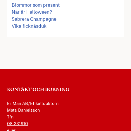
Blommor som present
När är Halloween?
Sabrera Champagne
Vika ficknäsduk
KONTAKT OCH BOKNING
Er Man AB/Etikettdoktorn
Mats Danielsson
Tfn:
08 231910
eller