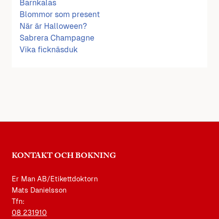
Barnkalas
Blommor som present
När är Halloween?
Sabrera Champagne
Vika ficknäsduk
KONTAKT OCH BOKNING
Er Man AB/Etikettdoktorn
Mats Danielsson
Tfn:
08 231910