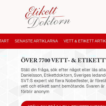
TART
SENASTE ARTIKLARNA
VETT & ETIKETT ARTI
ÖVER 7700 VETT- & ETIKETT
Ställ din fråga, sök efter något eller läs al
Danielsson, Etikettdoktorn, Sveriges ledande
SVT:S expert vid flera Nobelfester, är förel
vett och etikett samt bemötande. Svaren är
förblir anonym