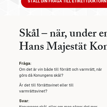
STÄLL DIN FRÅGA TILL ETIKETTDOKTORN
Skål – när, under 
Hans Majestät Kon
Fråga
:
Om det är vin både till förrätt och varmrätt, när
görs då Konungens skål?
Är det till förrättsvinet eller till
varmrättsvinet?
Svar
:
Konungens skål, eller om man säger det mer