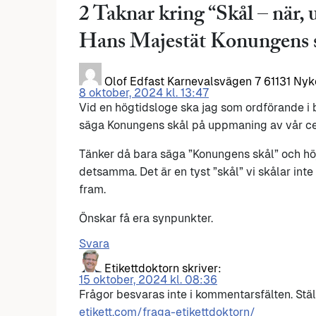
2 Taknar kring “
Skål – när,
Hans Majestät Konungens 
Olof Edfast Karnevalsvägen 7 61131 Ny
8 oktober, 2024 kl. 13:47
Vid en högtidsloge ska jag som ordförande i b
säga Konungens skål på uppmaning av vår c
Tänker då bara säga ”Konungens skål” och h
detsamma. Det är en tyst ”skål” vi skålar int
fram.
Önskar få era synpunkter.
Svara
Etikettdoktorn
skriver:
15 oktober, 2024 kl. 08:36
Frågor besvaras inte i kommentarsfälten. Stäl
etikett.com/fraga-etikettdoktorn/