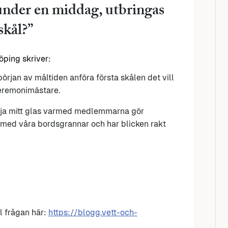
 under en middag, utbringas
skål?
”
köping
skriver:
örjan av måltiden anföra första skålen det vill
eremonimästare.
öja mitt glas varmed medlemmarna gör
e med våra bordsgrannar och har blicken rakt
l frågan här:
https://blogg.vett-och-