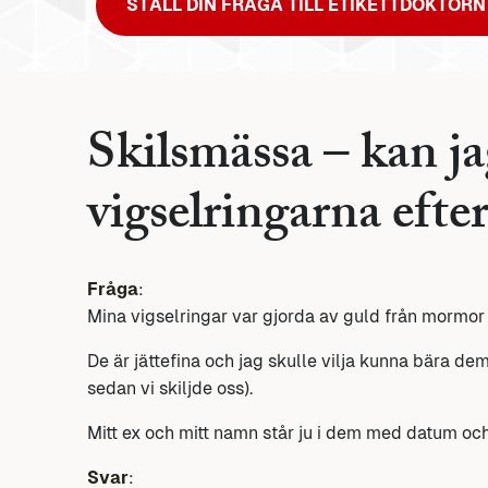
STÄLL DIN FRÅGA TILL ETIKETTDOKTORN
Skilsmässa – kan ja
vigselringarna efte
Fråga
:
Mina vigselringar var gjorda av guld från mormor 
De är jättefina och jag skulle vilja kunna bära de
sedan vi skiljde oss).
Mitt ex och mitt namn står ju i dem med datum och
Svar
: