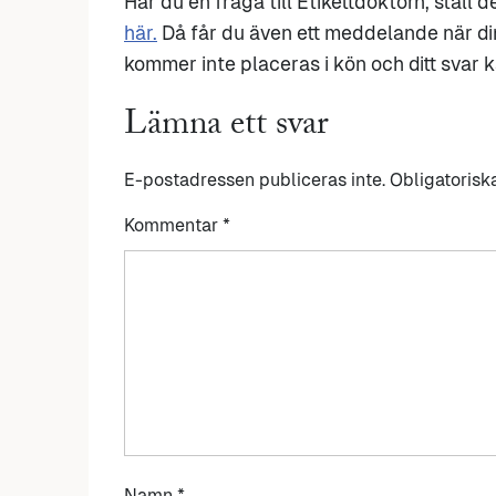
Har du en fråga till Etikettdoktorn, ställ 
här.
Då får du även ett meddelande när di
kommer inte placeras i kön och ditt svar ka
Lämna ett svar
E-postadressen publiceras inte.
Obligatorisk
Kommentar
*
Namn
*