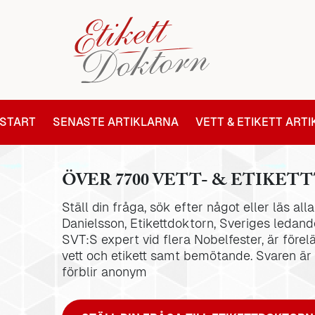
START
SENASTE ARTIKLARNA
VETT & ETIKETT ART
ÖVER 7700 VETT- & ETIKETT
Ställ din fråga, sök efter något eller läs al
Danielsson, Etikettdoktorn, Sveriges ledande
SVT:S expert vid flera Nobelfester, är förel
vett och etikett samt bemötande. Svaren är
förblir anonym