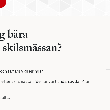
g bära
r skilsmässan?
och farfars vigselringar.
m efter skilsmässan (de har varit undanlagda i 4 år
 allt…