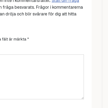
den inte i kommentarsfältet.
Ställ din fråga
n fråga besvarats. Frågor i kommentarerna
n dröja och blir svårare för dig att hitta
a fält är märkta
*