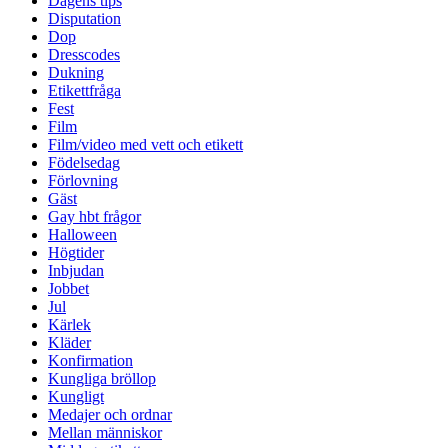
Dagens tips
Disputation
Dop
Dresscodes
Dukning
Etikettfråga
Fest
Film
Film/video med vett och etikett
Födelsedag
Förlovning
Gäst
Gay hbt frågor
Halloween
Högtider
Inbjudan
Jobbet
Jul
Kärlek
Kläder
Konfirmation
Kungliga bröllop
Kungligt
Medajer och ordnar
Mellan människor