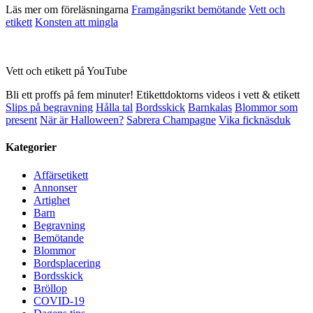
Läs mer om föreläsningarna
Framgångsrikt bemötande
Vett och
etikett
Konsten att mingla
Vett och etikett på YouTube
Bli ett proffs på fem minuter! Etikettdoktorns videos i vett & etikett
Slips på begravning
Hålla tal
Bordsskick
Barnkalas
Blommor som
present
När är Halloween?
Sabrera Champagne
Vika ficknäsduk
Kategorier
Affärsetikett
Annonser
Artighet
Barn
Begravning
Bemötande
Blommor
Bordsplacering
Bordsskick
Bröllop
COVID-19