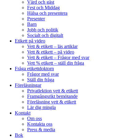
Värd och gäst
Fest och Middag
Hälsa och presentera
Presenter
Barn
Jobb och politik
Socialt och digitalt
Etikett på video
Vett & etikett – läs artiklar
Vett & etikett – på video
Vett & etikett – Frågor med svar
Vett % etikett – ställ din fråga
Fråga etikettdoktorn
Frågor med svar
Ställ din fråga
Föreläsningar
Privatlektion vett & etikett
Framgångsrikt bemötande
Föreläsning vett & etikett
Lär dig mingla
Kontakt
Om oss
Kontakta oss
Press & media
Bok