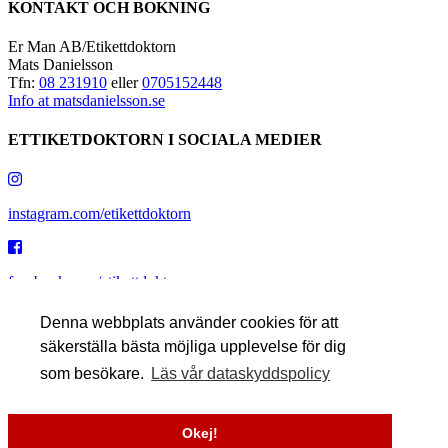
KONTAKT OCH BOKNING
Er Man AB/Etikettdoktorn
Mats Danielsson
Tfn:
08 231910
eller
0705152448
Info at matsdanielsson.se
ETTIKETDOKTORN I SOCIALA MEDIER
instagram.com/etikettdoktorn
facebook.com/etikettdoktorn
Denna webbplats använder cookies för att
säkerställa bästa möjliga upplevelse för dig
youtube.com/etikettdoktorn
som besökare.
Läs vår dataskyddspolicy
x.com/etikettdoktorn
Okej!