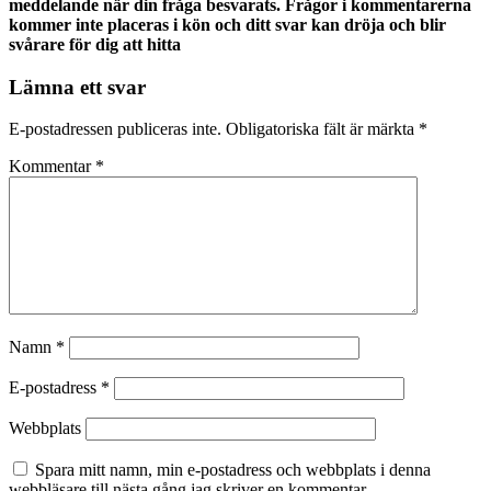
meddelande när din fråga besvarats. Frågor i kommentarerna
kommer inte placeras i kön och ditt svar kan dröja och blir
svårare för dig att hitta
Lämna ett svar
E-postadressen publiceras inte.
Obligatoriska fält är märkta
*
Kommentar
*
Namn
*
E-postadress
*
Webbplats
Spara mitt namn, min e-postadress och webbplats i denna
webbläsare till nästa gång jag skriver en kommentar.