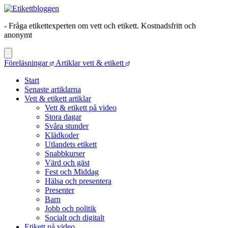
- Fråga etikettexperten om vett och etikett. Kostnadsfritt och
anonymt
Föreläsningar
Artiklar vett & etikett
Start
Senaste artiklarna
Vett & etikett artiklar
Vett & etikett på video
Stora dagar
Svåra stunder
Klädkoder
Utlandets etikett
Snabbkurser
Värd och gäst
Fest och Middag
Hälsa och presentera
Presenter
Barn
Jobb och politik
Socialt och digitalt
Etikett på video