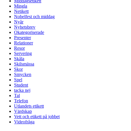
Middagsetikett
Mingla
Netikett
Nobelfest och middag
Nyår
Nyhetsbrev
Okategoriserade
Presenter
Relationer
Resor
Servering
Skåla
Skilsmässa
Skor
Smycken
Spel
Student
tacka nej
Tal
Telefon
Utlandets etikett
Värdskap
Vett och etikett på jobbet
Videofråga