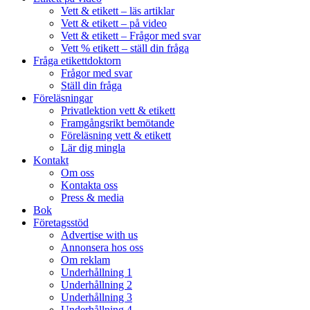
Vett & etikett – läs artiklar
Vett & etikett – på video
Vett & etikett – Frågor med svar
Vett % etikett – ställ din fråga
Fråga etikettdoktorn
Frågor med svar
Ställ din fråga
Föreläsningar
Privatlektion vett & etikett
Framgångsrikt bemötande
Föreläsning vett & etikett
Lär dig mingla
Kontakt
Om oss
Kontakta oss
Press & media
Bok
Företagsstöd
Advertise with us
Annonsera hos oss
Om reklam
Underhållning 1
Underhållning 2
Underhållning 3
Underhållning 4