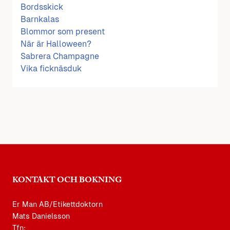
Bordsskick
Barnkalas
Blommor som present
När är Halloween?
Sabrera Champagne
Vika ficknäsduk
KONTAKT OCH BOKNING
Er Man AB/Etikettdoktorn
Mats Danielsson
Tfn: