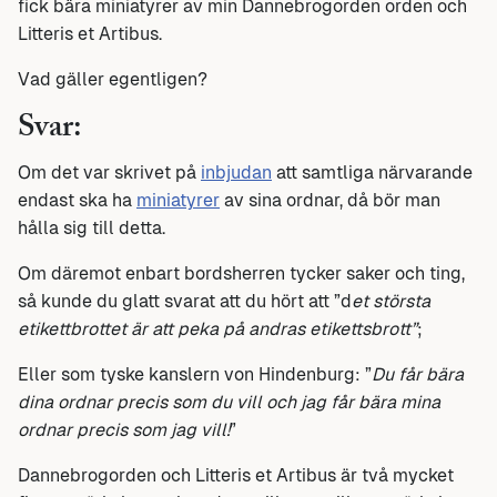
fick bära miniatyrer av min Dannebrogorden orden och
Litteris et Artibus.
Vad gäller egentligen?
Svar:
Om det var skrivet på
inbjudan
att samtliga närvarande
endast ska ha
miniatyrer
av sina ordnar, då bör man
hålla sig till detta.
Om däremot enbart bordsherren tycker saker och ting,
så kunde du glatt svarat att du hört att ”d
et största
etikettbrottet är att peka på andras etikettsbrott”
;
Eller som tyske kanslern von Hindenburg: ”
Du får bära
dina ordnar precis som du vill och jag får bära mina
ordnar precis som jag vill!
”
Dannebrogorden och Litteris et Artibus är två mycket