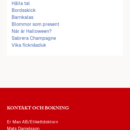
Hålla tal
Bordsskick
Barnkalas
Blommor som present
När är Halloween?
Sabrera Champagne
Vika ficknäsduk
KONTAKT OCH BOKNING
Er Man AB/Etikettdoktorn
Mats Danielsson