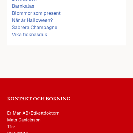
Barnkalas
Blommor som present
När är Halloween?
Sabrera Champagne
Vika ficknäsduk
KONTAKT OCH BOKNING
Er Man AB/Etikettdoktorn
Mats Danielsson
Tfn: