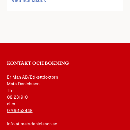
Vika ficknäsduk
KONTAKT OCH BOKNING
Er Man AB/Etikettdoktorn
Mats Danielsson
Tfn:
08 231910
eller
0705152448
Info at matsdanielsson.se