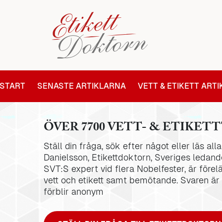
START
SENASTE ARTIKLARNA
VETT & ETIKETT ART
ÖVER 7700 VETT- & ETIKETT
Ställ din fråga, sök efter något eller läs al
Danielsson, Etikettdoktorn, Sveriges ledande
SVT:S expert vid flera Nobelfester, är förel
vett och etikett samt bemötande. Svaren är
förblir anonym