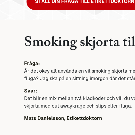
STÄLL DIN FRÅGA TILL ETIKETTDOKTORN
Smoking skjorta til
Fråga:
Är det okey att använda en vit smoking skjorta me
fluga? Jag ska på en sittning imorgon där det s
Svar:
Det blir en mix mellan två klädkoder och vill du 
skjorta med cut awaykrage och slips eller fluga.
Mats Danielsson, Etikettdoktorn