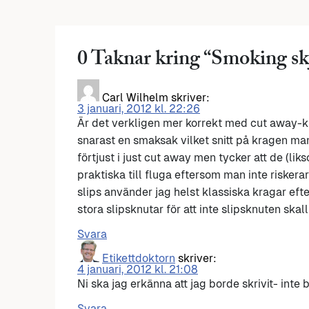
0 Taknar kring “
Smoking skj
Carl Wilhelm
skriver:
3 januari, 2012 kl. 22:26
Är det verkligen mer korrekt med cut away-
snarast en smaksak vilket snitt på kragen man 
förtjust i just cut away men tycker att de (liks
praktiska till fluga eftersom man inte riskerar
slips använder jag helst klassiska kragar eft
stora slipsknutar för att inte slipsknuten ska
Svara
Etikettdoktorn
skriver:
4 januari, 2012 kl. 21:08
Ni ska jag erkänna att jag borde skrivit- inte b
Svara