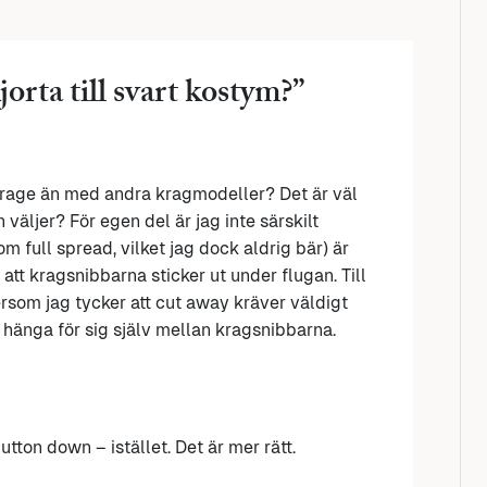
orta till svart kostym?
”
krage än med andra kragmodeller? Det är väl
väljer? För egen del är jag inte särskilt
om full spread, vilket jag dock aldrig bär) är
 att kragsnibbarna sticker ut under flugan. Till
ersom jag tycker att cut away kräver väldigt
ll hänga för sig själv mellan kragsnibbarna.
utton down – istället. Det är mer rätt.