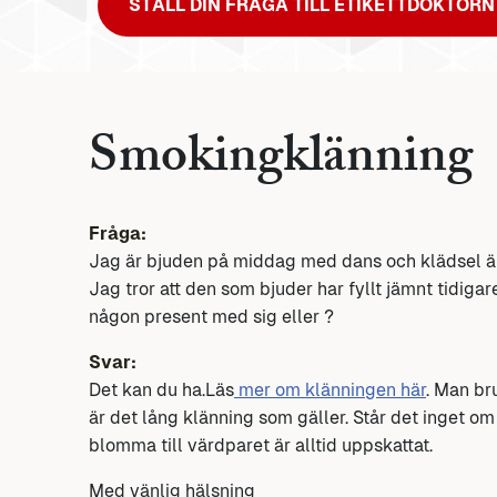
STÄLL DIN FRÅGA TILL ETIKETTDOKTORN
Smokingklänning
Fråga:
Jag är bjuden på middag med dans och klädsel ä
Jag tror att den som bjuder har fyllt jämnt tidiga
någon present med sig eller ?
Svar:
Det kan du ha.Läs
mer om klänningen här
. Man bru
är det lång klänning som gäller. Står det inget o
blomma till värdparet är alltid uppskattat.
Med vänlig hälsning