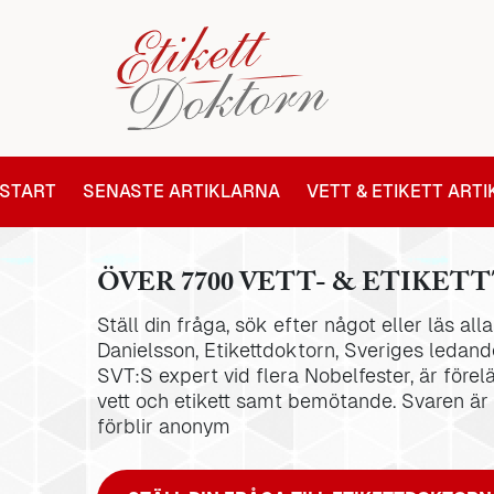
START
SENASTE ARTIKLARNA
VETT & ETIKETT ART
ÖVER 7700 VETT- & ETIKETT
Ställ din fråga, sök efter något eller läs al
Danielsson, Etikettdoktorn, Sveriges ledande
SVT:S expert vid flera Nobelfester, är förel
vett och etikett samt bemötande. Svaren är
förblir anonym