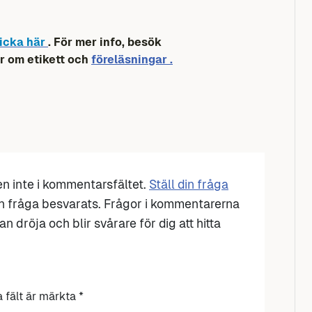
icka här
. För mer info, besök
r om etikett och
föreläsningar .
den inte i kommentarsfältet.
Ställ din fråga
n fråga besvarats. Frågor i kommentarerna
n dröja och blir svårare för dig att hitta
a fält är märkta
*