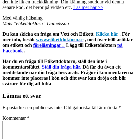
den inte lik en frackklänning. Din klänning snuddar vid denna
senare kod, det beror på vidden etc.
Läs mer här >>
Med vänlig hälsning
Mats ”etikettdoktorn” Danielsson
Du kan skicka en fråga om Vett och Etikett.
Klicka här
. För
mer info, besök
www.etikettdoktorn.se
, med över 600 artiklar
om etikett och
föreläsningar .
Lägg till Etikettdoktorn
på
Facebook
.
Har du en fråga till Etikettdoktorn, ställ den inte i
kommentarsfältet.
Ställ din fråga här.
Då får du även ett
meddelande när din fråga besvarats. Frågor i kommentarerna
kommer inte placeras i kön och ditt svar kan dröja och blir
svårare för dig att hitta
Lämna ett svar
E-postadressen publiceras inte.
Obligatoriska fält är märkta
*
Kommentar
*