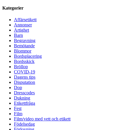
Kategorier
Affärsetikett
Annonser
Artighet
Barn
Begravning
Bemötande
Blommor
Bordsplacering
Bordsskick
Bröllop
COVID-19
Dagens tips
Disputation
Dop
Dresscodes
Dukning
Etikettfråga
Fest
Film
Film/video med vett och etikett
Födelsedag
Förlovning