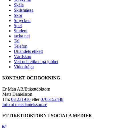
Skåla
Skilsmässa
Skor
Smycken
Spel
Student
tacka nej
Tal
Telefon
Utlandets etikett
Värdskap
Vett och etikett på jobbet
Videofråga
KONTAKT OCH BOKNING
Er Man AB/Etikettdoktorn
Mats Danielsson
Tfn:
08 231910
eller
0705152448
Info at matsdanielsson.se
ETTIKETDOKTORN I SOCIALA MEDIER