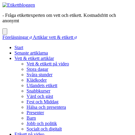
- Fråga etikettexperten om vett och etikett. Kostnadsfritt och
anonymt
Föreläsningar
Artiklar vett & etikett
Start
Senaste artiklarna
Vett & etikett artiklar
Vett & etikett på video
Stora dagar
Svåra stunder
Klädkoder
Utlandets etikett
Snabbkurser
Värd och gäst
Fest och Middag
Hälsa och presentera
Presenter
Barn
Jobb och politik
Socialt och digitalt
Etikett på video