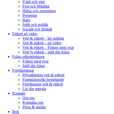
Värd och gäst
Fest och Middag
Hälsa och presentera
Presenter
Barn
Jobb och politik
Socialt och digitalt
Etikett på video
Vett & etikett – läs artiklar
Vett & etikett – på video
Vett & etikett – Frågor med svar
Vett % etikett – ställ din fråga
Fråga etikettdoktorn
Frågor med svar
Ställ din fråga
Föreläsningar
Privatlektion vett & etikett
Framgångsrikt bemötande
Föreläsning vett & etikett
Lär dig mingla
Kontakt
Om oss
Kontakta oss
Press & media
Bok