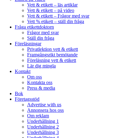
Vett & etikett – läs artiklar
Vett & etikett – på video
Vett & etikett – Frågor med svar
Vett % etikett – ställ din fråga
Fråga etikettdoktorn
Frågor med svar
Ställ din fråga
Föreläsningar
Privatlektion vett & etikett
Framgångsrikt bemötande
Föreläsning vett & etikett
Lär dig mingla
Kontakt
Om oss
Kontakta oss
Press & media
Bok
Företagsstöd
Advertise with us
Annonsera hos oss
Om reklam
Underhållning 1
Underhållning 2
Underhållning 3
Underhållning 4