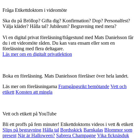
Fråga Etikettdoktorn i videomöte
Ska du på Bröllop? Gifta dig? Konfirmation? Dop? Personalfest?
Välja kläder? Hålla tal? Jubileum? Begravning med mera?
Vi en digital privat föreläsning/frågestund med Mats Danielsson får
du i ett videomöte råden. Du kan vara ensam eller som en
föreläsning med flera deltagare.
Läs mer om en digitalt privatlektion
Boka en föreläsning. Mats Danielsson föreläser över hela landet.
Läs mer om föreläsningarna
Framgångsrikt bemötande
Vett och
etikett
Konsten att mingla
Vett och etikett på YouTube
Bli ett proffs på fem minuter! Etikettdoktorns videos i vett & etikett
Slips på begravning
Hålla tal
Bordsskick
Barnkalas
Blommor som
present
När är Halloween?
Sabrera Champagne
Vika ficknäsduk