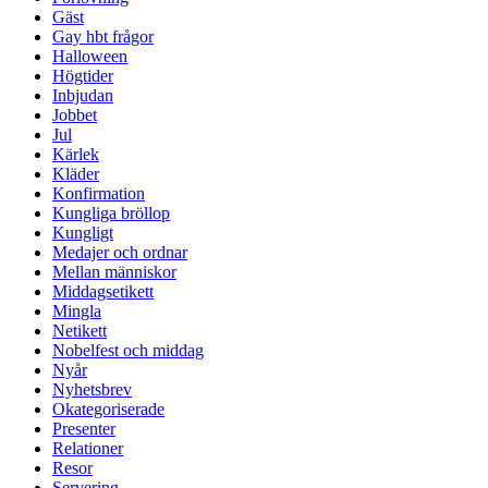
Gäst
Gay hbt frågor
Halloween
Högtider
Inbjudan
Jobbet
Jul
Kärlek
Kläder
Konfirmation
Kungliga bröllop
Kungligt
Medajer och ordnar
Mellan människor
Middagsetikett
Mingla
Netikett
Nobelfest och middag
Nyår
Nyhetsbrev
Okategoriserade
Presenter
Relationer
Resor
Servering