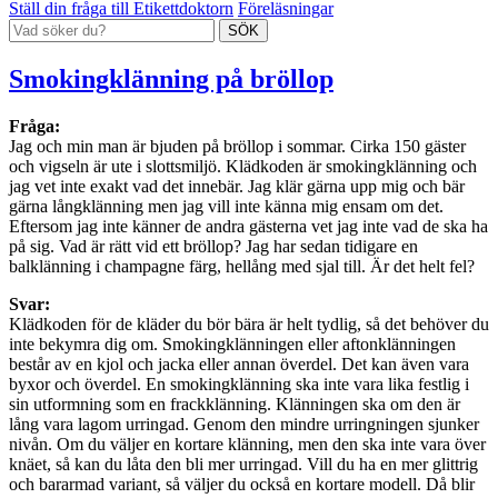
Ställ din fråga till Etikettdoktorn
Föreläsningar
Smokingklänning på bröllop
Fråga:
Jag och min man är bjuden på bröllop i sommar. Cirka 150 gäster
och vigseln är ute i slottsmiljö. Klädkoden är smokingklänning och
jag vet inte exakt vad det innebär. Jag klär gärna upp mig och bär
gärna långklänning men jag vill inte känna mig ensam om det.
Eftersom jag inte känner de andra gästerna vet jag inte vad de ska ha
på sig. Vad är rätt vid ett bröllop? Jag har sedan tidigare en
balklänning i champagne färg, hellång med sjal till. Är det helt fel?
Svar:
Klädkoden för de kläder du bör bära är helt tydlig, så det behöver du
inte bekymra dig om. Smokingklänningen eller aftonklänningen
består av en kjol och jacka eller annan överdel. Det kan även vara
byxor och överdel. En smokingklänning ska inte vara lika festlig i
sin utformning som en frackklänning. Klänningen ska om den är
lång vara lagom urringad. Genom den mindre urringningen sjunker
nivån. Om du väljer en kortare klänning, men den ska inte vara över
knäet, så kan du låta den bli mer urringad. Vill du ha en mer glittrig
och bararmad variant, så väljer du också en kortare modell. Då blir