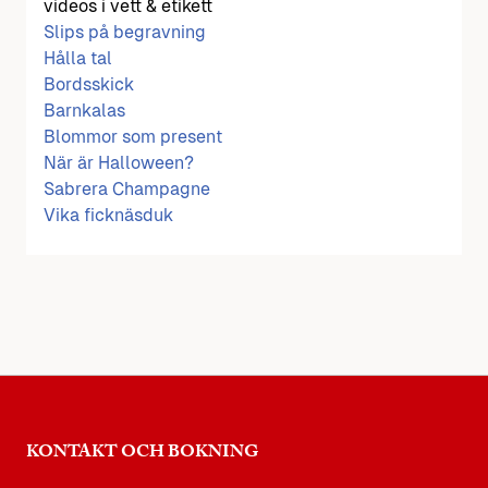
videos i vett & etikett
Slips på begravning
Hålla tal
Bordsskick
Barnkalas
Blommor som present
När är Halloween?
Sabrera Champagne
Vika ficknäsduk
KONTAKT OCH BOKNING