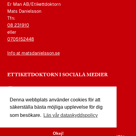
Er Man AB/Etikettdoktorn
Mats Danielsson
Tfn:
08 231910
eller
0705152448
Info at matsdanielsson.se
ETTIKETDOKTORN I SOCIALA MEDIER
instagram.com/etikettdoktorn
Denna webbplats använder cookies för att
facebook.com/etikettdoktorn
säkerställa bästa möjliga upplevelse för dig
youtube.com/etikettdoktorn
som besökare.
Läs vår dataskyddspolicy
x.com/etikettdoktorn
Okej!