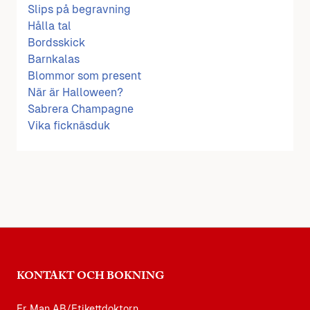
Slips på begravning
Hålla tal
Bordsskick
Barnkalas
Blommor som present
När är Halloween?
Sabrera Champagne
Vika ficknäsduk
KONTAKT OCH BOKNING
Er Man AB/Etikettdoktorn