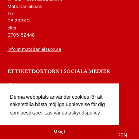
Mats Danielsson
Tfn:
08 231910
eller
0705152448
Info at matsdanielsson.se
ETTIKETDOKTORN I SOCIALA MEDIER
instagram.com/etikettdoktorn
Denna webbplats använder cookies för att
facebook.com/etikettdoktorn
säkerställa bästa möjliga upplevelse för dig
youtube.com/etikettdoktorn
som besökare.
Läs vår dataskyddspolicy
x.com/etikettdoktorn
Okej!
TILL TOPPEN