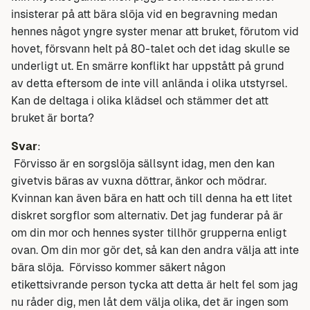
insisterar på att bära slöja vid en begravning medan
hennes något yngre syster menar att bruket, förutom vid
hovet, försvann helt på 80-talet och det idag skulle se
underligt ut. En smärre konflikt har uppstått på grund
av detta eftersom de inte vill anlända i olika utstyrsel.
Kan de deltaga i olika klädsel och stämmer det att
bruket är borta?
Svar
:
Förvisso är en sorgslöja sällsynt idag, men den kan
givetvis bäras av vuxna döttrar, änkor och mödrar.
Kvinnan kan även bära en hatt och till denna ha ett litet
diskret sorgflor som alternativ. Det jag funderar på är
om din mor och hennes syster tillhör grupperna enligt
ovan. Om din mor gör det, så kan den andra välja att inte
bära slöja. Förvisso kommer säkert någon
etikettsivrande person tycka att detta är helt fel som jag
nu råder dig, men låt dem välja olika, det är ingen som