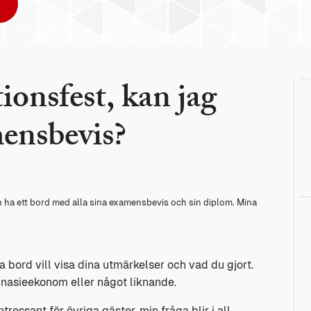
ionsfest, kan jag
ensbevis?
 ha ett bord med alla sina examensbevis och sin diplom. Mina
ta bord vill visa dina utmärkelser och vad du gjort.
mnasieekonom eller något liknande.
ressant för övriga gäster, min fråga blir i all