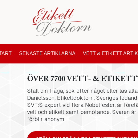
TART
SENASTE ARTIKLARNA
VETT & ETIKETT ARTI
ÖVER 7700 VETT- & ETIKETT
Ställ din fråga, sök efter något eller läs al
Danielsson, Etikettdoktorn, Sveriges ledande
SVT:S expert vid flera Nobelfester, är förel
vett och etikett samt bemötande. Svaren är
förblir anonym