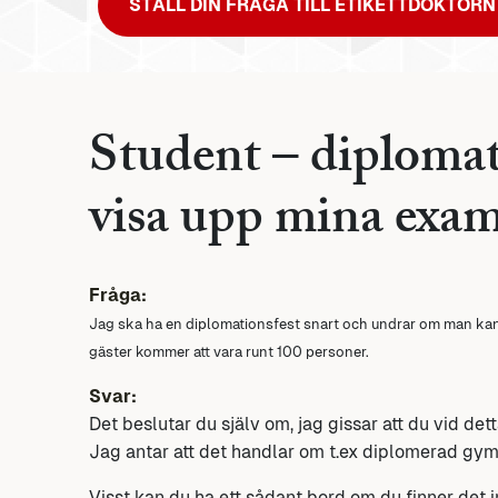
STÄLL DIN FRÅGA TILL ETIKETTDOKTORN
Student – diplomat
visa upp mina exam
Fråga:
Jag ska ha en diplomationsfest snart och undrar om man kan
gäster kommer att vara runt 100 personer.
Svar:
Det beslutar du själv om, jag gissar att du vid det
Jag antar att det handlar om t.ex diplomerad gy
Visst kan du ha ett sådant bord om du finner det int