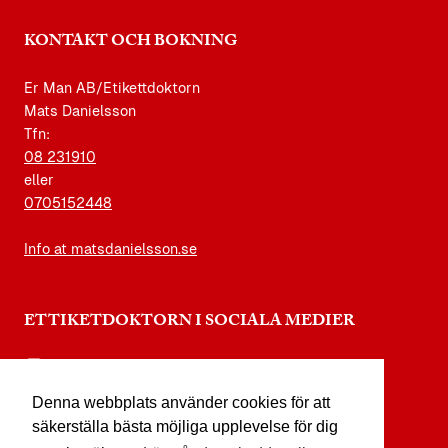
KONTAKT OCH BOKNING
Er Man AB/Etikettdoktorn
Mats Danielsson
Tfn:
08 231910
eller
0705152448
Info at matsdanielsson.se
ETTIKETDOKTORN I SOCIALA MEDIER
instagram.com/etikettdoktorn
Denna webbplats använder cookies för att
facebook.com/etikettdoktorn
säkerställa bästa möjliga upplevelse för dig
youtube.com/etikettdoktorn