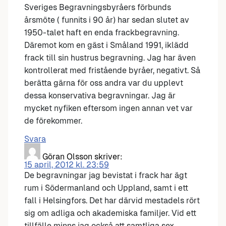
Sveriges Begravningsbyråers förbunds
årsmöte ( funnits i 90 år) har sedan slutet av
1950-talet haft en enda frackbegravning.
Däremot kom en gäst i Småland 1991, iklädd
frack till sin hustrus begravning. Jag har även
kontrollerat med fristående byråer, negativt. Så
berätta gärna för oss andra var du upplevt
dessa konservativa begravningar. Jag är
mycket nyfiken eftersom ingen annan vet var
de förekommer.
Svara
Göran Olsson
skriver:
15 april, 2012 kl. 23:59
De begravningar jag bevistat i frack har ägt
rum i Södermanland och Uppland, samt i ett
fall i Helsingfors. Det har därvid mestadels rört
sig om adliga och akademiska familjer. Vid ett
tillfälle minns jag också att samtliga sex