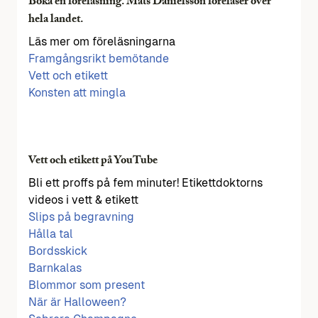
Boka en föreläsning. Mats Danielsson föreläser över
hela landet.
Läs mer om föreläsningarna
Framgångsrikt bemötande
Vett och etikett
Konsten att mingla
Vett och etikett på YouTube
Bli ett proffs på fem minuter! Etikettdoktorns
videos i vett & etikett
Slips på begravning
Hålla tal
Bordsskick
Barnkalas
Blommor som present
När är Halloween?