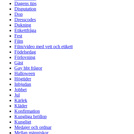
Dagens tips
Disputation
Dop
Dresscodes
Dukning
Etikettfråga
Fest
Film
Film/video med vett och etikett
Födelsedag
Förlovning
Gäst
Gay hbt frågor
Halloween
Högtider
Inbjudan
Jobbet
Jul
Kärlek
Kläder
Konfirmation
Kungliga bröllop
Kungligt
Medajer och ordnar
Mellan människor