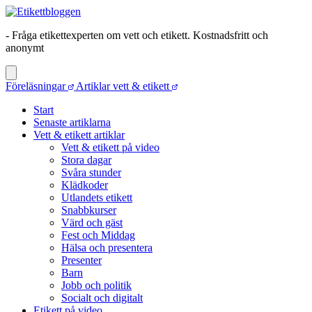
- Fråga etikettexperten om vett och etikett. Kostnadsfritt och
anonymt
Föreläsningar
Artiklar vett & etikett
Start
Senaste artiklarna
Vett & etikett artiklar
Vett & etikett på video
Stora dagar
Svåra stunder
Klädkoder
Utlandets etikett
Snabbkurser
Värd och gäst
Fest och Middag
Hälsa och presentera
Presenter
Barn
Jobb och politik
Socialt och digitalt
Etikett på video