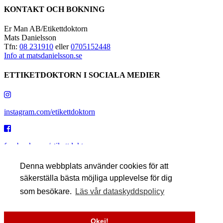
KONTAKT OCH BOKNING
Er Man AB/Etikettdoktorn
Mats Danielsson
Tfn:
08 231910
eller
0705152448
Info at matsdanielsson.se
ETTIKETDOKTORN I SOCIALA MEDIER
instagram.com/etikettdoktorn
facebook.com/etikettdoktorn
Denna webbplats använder cookies för att
säkerställa bästa möjliga upplevelse för dig
youtube.com/etikettdoktorn
som besökare.
Läs vår dataskyddspolicy
x.com/etikettdoktorn
Okej!