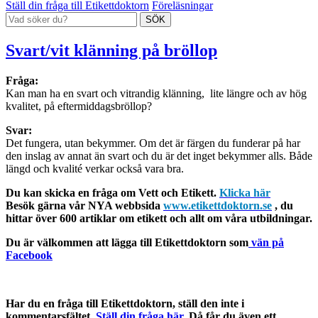
Ställ din fråga till Etikettdoktorn
Föreläsningar
Svart/vit klänning på bröllop
Fråga:
Kan man ha en svart och vitrandig klänning, lite längre och av hög
kvalitet, på eftermiddagsbröllop?
Svar:
Det fungera, utan bekymmer. Om det är färgen du funderar på har
den inslag av annat än svart och du är det inget bekymmer alls. Både
längd och kvalité verkar också vara bra.
Du kan skicka en fråga om Vett och Etikett.
Klicka här
Besök gärna vår NYA webbsida
www.etikettdoktorn.se
, du
hittar över 600 artiklar om etikett och allt om våra utbildningar.
Du är välkommen att lägga till Etikettdoktorn som
vän på
Facebook
Har du en fråga till Etikettdoktorn, ställ den inte i
kommentarsfältet.
Ställ din fråga här.
Då får du även ett