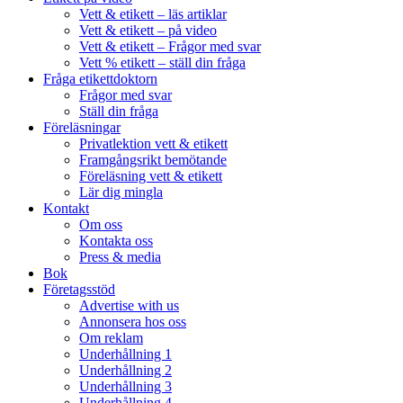
Vett & etikett – läs artiklar
Vett & etikett – på video
Vett & etikett – Frågor med svar
Vett % etikett – ställ din fråga
Fråga etikettdoktorn
Frågor med svar
Ställ din fråga
Föreläsningar
Privatlektion vett & etikett
Framgångsrikt bemötande
Föreläsning vett & etikett
Lär dig mingla
Kontakt
Om oss
Kontakta oss
Press & media
Bok
Företagsstöd
Advertise with us
Annonsera hos oss
Om reklam
Underhållning 1
Underhållning 2
Underhållning 3
Underhållning 4