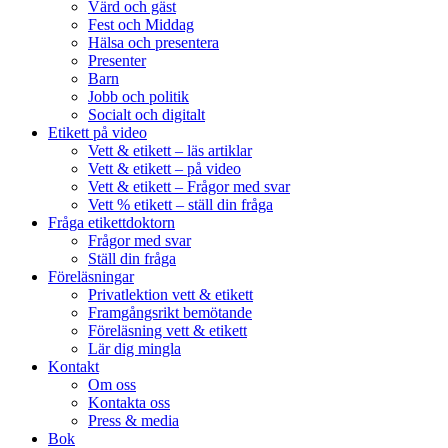
Värd och gäst
Fest och Middag
Hälsa och presentera
Presenter
Barn
Jobb och politik
Socialt och digitalt
Etikett på video
Vett & etikett – läs artiklar
Vett & etikett – på video
Vett & etikett – Frågor med svar
Vett % etikett – ställ din fråga
Fråga etikettdoktorn
Frågor med svar
Ställ din fråga
Föreläsningar
Privatlektion vett & etikett
Framgångsrikt bemötande
Föreläsning vett & etikett
Lär dig mingla
Kontakt
Om oss
Kontakta oss
Press & media
Bok