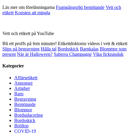
Läs mer om föreläsningarna
Framgångsrikt bemötande
Vett och
etikett
Konsten att mingla
Vett och etikett på YouTube
Bli ett proffs på fem minuter! Etikettdoktorns videos i vett & etikett
Slips på begravning
Hålla tal
Bordsskick
Barnkalas
Blommor som
present
När är Halloween?
Sabrera Champagne
Vika ficknäsduk
Kategorier
Affärsetikett
Annonser
Artighet
Barn
Begravning
Bemötande
Blommor
Bordsplacering
Bordsskick
Bröllop
COVID-19