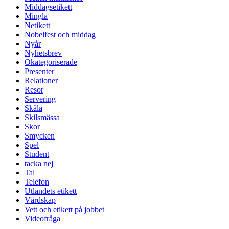
Middagsetikett
Mingla
Netikett
Nobelfest och middag
Nyår
Nyhetsbrev
Okategoriserade
Presenter
Relationer
Resor
Servering
Skåla
Skilsmässa
Skor
Smycken
Spel
Student
tacka nej
Tal
Telefon
Utlandets etikett
Värdskap
Vett och etikett på jobbet
Videofråga