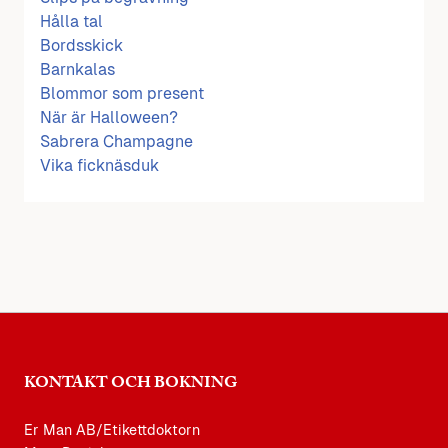
Hålla tal
Bordsskick
Barnkalas
Blommor som present
När är Halloween?
Sabrera Champagne
Vika ficknäsduk
KONTAKT OCH BOKNING
Er Man AB/Etikettdoktorn