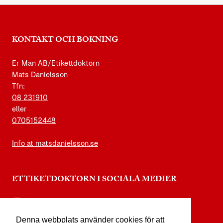
KONTAKT OCH BOKNING
Er Man AB/Etikettdoktorn
Mats Danielsson
Tfn:
08 231910
eller
0705152448
Info at matsdanielsson.se
ETTIKETDOKTORN I SOCIALA MEDIER
instagram.com/etikettdoktorn
Denna webbplats använder cookies för att
facebook.com/etikettdoktorn