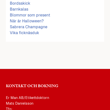
Bordsskick
Barnkalas
Blommor som present
När är Halloween?
Sabrera Champagne
Vika ficknäsduk
KONTAKT OCH BOKNING
Er Man AB/Etikettdoktorn
Mats Danielsson
Tfn: