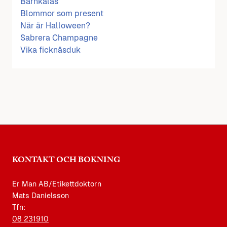
Barnkalas
Blommor som present
När är Halloween?
Sabrera Champagne
Vika ficknäsduk
KONTAKT OCH BOKNING
Er Man AB/Etikettdoktorn
Mats Danielsson
Tfn:
08 231910